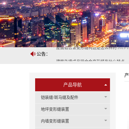
屋面铝合金变形缝构造是怎么样的
2023-1
公告：
建筑外墙成品铝合金变形缝有什么特点
2023-1
产
铝合金变形缝安装要求有哪些
2023-1
产品导航
铝合金变形缝的设计和制造需要考虑哪些
铠装缝/斑马缝及配件
地坪变形缝装置
素...
2023-1
内墙变形缝装置