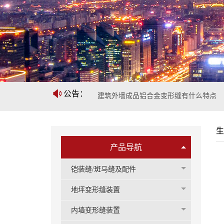
公告：
建筑外墙成品铝合金变形缝有什么特点
2023-1
生
铝合金变形缝安装要求有哪些
2023-1
产品导航
铝合金变形缝的设计和制造需要考虑哪些
铠装缝/斑马缝及配件
地坪变形缝装置
素...
2023-1
内墙变形缝装置
屋面铝合金变形缝构造是怎么样的
2023-1