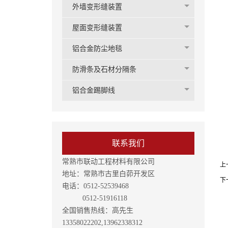
外墙变形缝装置
屋面变形缝装置
铝合金防尘地毯
防滑条及石材分隔条
铝合金踢脚线
联系我们
常熟市联动工程材料有限公司
上
地址：常熟市古里白茆开发区
下
电话：0512-52539468
0512-51916118
全国销售热线：高先生
13358022202,13962338312