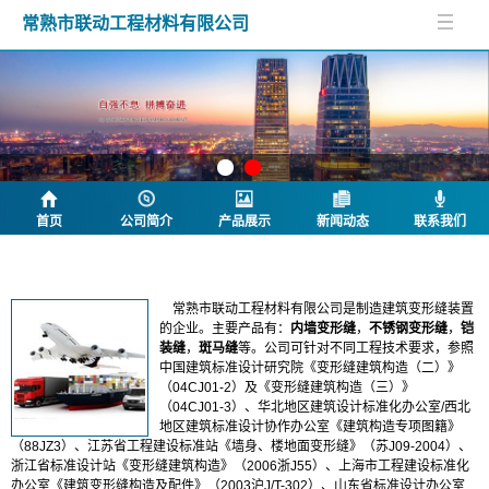
常熟市联动工程材料有限公司
首页
公司简介
产品展示
新闻动态
联系我们
公司简介
常熟市联动工程材料有限公司是制造建筑变形缝装置
的企业。主要产品有：
内墙变形缝
，
不锈钢变形缝
，
铠
装缝
，
斑马缝
等。公司可针对不同工程技术要求，参照
中国建筑标准设计研究院《变形缝建筑构造（二）》
（04CJ01-2）及《变形缝建筑构造（三）》
（04CJ01-3）、华北地区建筑设计标准化办公室/西北
地区建筑标准设计协作办公室《建筑构造专项图籍》
（88JZ3）、江苏省工程建设标准站《墙身、楼地面变形缝》（苏J09-2004）、
浙江省标准设计站《变形缝建筑构造》（2006浙J55）、上海市工程建设标准化
办公室《建筑变形缝构造及配件》（2003沪J/T-302）、山东省标准设计办公室